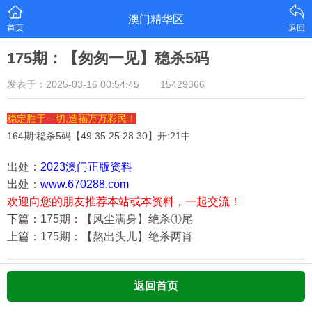
澳门精华区
首页
返回
175期：【匆匆一见】稳杀5码
发表于：2025-03-16 00:54:45
15429366
稳定胜于一切,造福万万彩民！
164期:稳杀5码【
49.35.25.28.30
】开:21中
出处：
2023澳门正版资料
出处：
www.670288.com
欢迎向您的朋友推荐本站或本资料，一起交流！
下篇：175期：【风尘满身】绝杀①尾
上篇：175期：【熬出头儿】绝杀两肖
返回首页