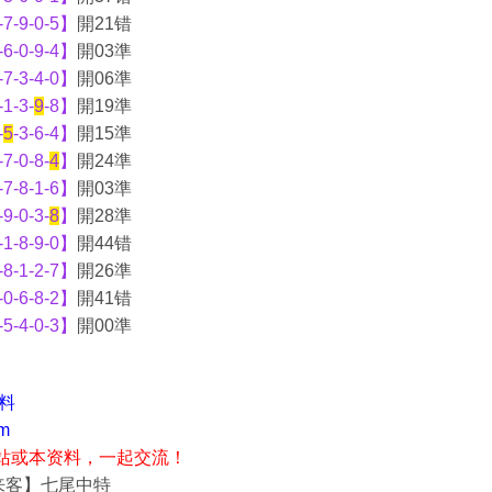
-7-9-0-5】
開21错
-6-0-9-4】
開03準
-7-3-4-0】
開06準
1-3-
9
-8】
開19準
-
5
-3-6-4
】
開15準
7-0-8-
4
】
開24準
4-7-8-1-6】
開03準
9-0-3-
8
】
開28準
-1-8-9-0】
開44错
-8-1-2-7】
開26準
-0-6-8-2】
開41错
-5-4-0-3】
開00準
资料
m
站或本资料，一起交流！
来客】七尾中特