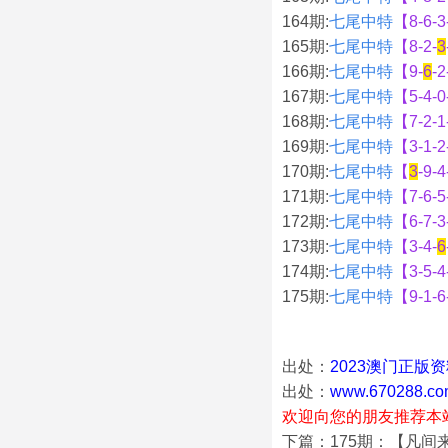
164期:
七尾中特
【8-6-3
165期:
七尾中特
【8-2-
3
166期:
七尾中特
【9-
6
-2
167期:
七尾中特
【5-4-0-
168期:
七尾中特
【
7-2-
1
169期:
七尾中特
【3-1-2-
170期:
七尾中特
【
3
-9-
171期:
七尾中特
【7-6-5-
172期:
七尾中特
【6-7-3
173期:
七尾中特
【3-4-
6
174期:
七尾中特
【3-5-4
175期:
七尾中特
【9-1-6
出处：
2023澳门正版
出处：
www.670288.co
欢迎向您的朋友推荐本
下篇：175期：【凡间