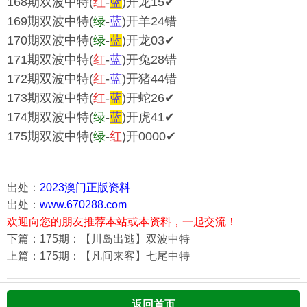
168期双波中特(
红
-
蓝
)开龙15✔
169期双波中特(
绿
-
蓝
)开羊24错
170期双波中特(
绿
-
蓝
)开龙03✔
171期双波中特(
红
-
蓝
)开兔28错
172期双波中特(
红
-
蓝
)开猪44错
173期双波中特(
红
-
蓝
)开蛇26✔
174期双波中特(
绿
-
蓝
)开虎41✔
175期双波中特(
绿
-
红
)开0000✔
出处：
2023澳门正版资料
出处：
www.670288.com
欢迎向您的朋友推荐本站或本资料，一起交流！
下篇：175期：【川岛出逃】双波中特
上篇：175期：【凡间来客】七尾中特
返回首页