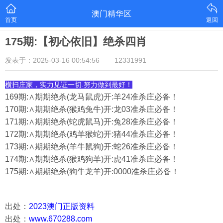
澳门精华区
首页
返回
175期:【初心依旧】绝杀四肖
发表于：2025-03-16 00:54:56
12331991
横扫庄家，实力见证一切.努力做到最好！
169期:∧期期绝杀(龙马鼠虎)开:羊24准杀庄必备
！
170期:∧期期绝杀(猴鸡兔牛)开:龙03准杀庄必备
！
171期:∧期期绝杀(蛇虎鼠马)开:兔28准杀庄必备
！
172期:∧期期绝杀(鸡羊猴蛇)开:猪44准杀庄必备
！
173期:∧期期绝杀(羊牛鼠狗)开:蛇26准杀庄必备
！
174期:∧期期绝杀(猴鸡狗羊)开:虎41准杀庄必备
！
175期:∧期期绝杀(狗牛龙羊)开:0000准杀庄必备
！
出处：
2023澳门正版资料
出处：
www.670288.com