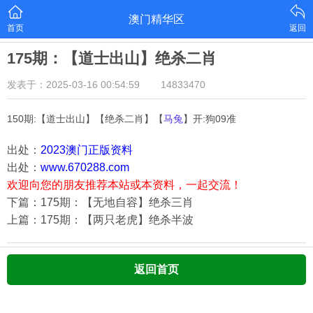
澳门精华区
首页
返回
175期：【道士出山】绝杀二肖
发表于：2025-03-16 00:54:59
14833470
150期:【道士出山】【绝杀二肖】【
马兔
】开:狗09准
出处：
2023澳门正版资料
出处：
www.670288.com
欢迎向您的朋友推荐本站或本资料，一起交流！
下篇：175期：【无地自容】绝杀三肖
上篇：175期：【两只老虎】绝杀半波
返回首页