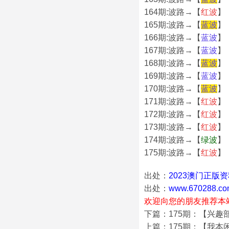
164期:波路→【
红
波
】
165期:波路→【
蓝
波
】
166期:波路→【
蓝
波
】
167期:波路→【
蓝
波
】
168期:波路→【
蓝
波
】
169期:波路→【
蓝
波
】
170期:波路→【
蓝
波
】
171期:波路→【
红
波
】
172期:波路→【
红
波
】
173期:波路→【
红
波
】
174期:波路→【
绿
波
】
175期:波路→【
红
波
】
出处：
2023澳门正版
出处：
www.670288.co
欢迎向您的朋友推荐本
下篇：175期：【兴趣
上篇：175期：【我本