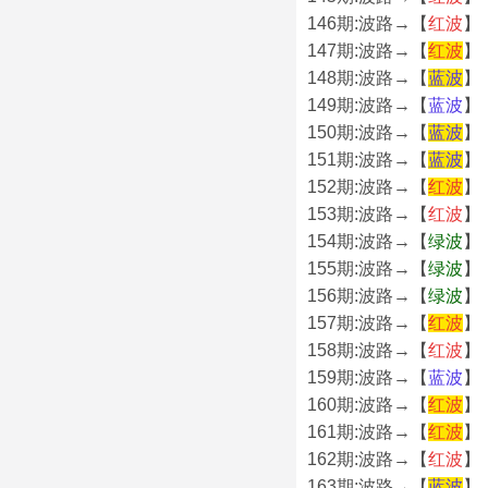
146期:波路→【
红
波
】
147期:波路→【
红
波
】
148期:波路→【
蓝
波
】
149期:波路→【
蓝
波
】
150期:波路→【
蓝
波
】
151期:波路→【
蓝
波
】
152期:波路→【
红
波
】
153期:波路→【
红
波
】
154期:波路→【
绿
波
】
155期:波路→【
绿
波
】
156期:波路→【
绿
波
】
157期:波路→【
红
波
】
158期:波路→【
红
波
】
159期:波路→【
蓝
波
】
160期:波路→【
红
波
】
161期:波路→【
红
波
】
162期:波路→【
红
波
】
163期:波路→【
蓝
波
】