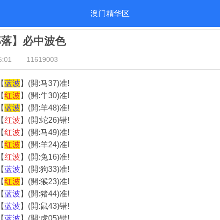
澳门精华区
部落】必中波色
:01
11619003
【
蓝
波
】(開:马37)准!
【
红
波
】(開:牛30)准!
【
蓝
波
】(開:羊48)准!
【
红
波
】(開:蛇26)错!
【
红
波
】(開:马49)准!
【
红
波
】(開:羊24)准!
【
红
波
】(開:兔16)准!
【
蓝
波
】(開:狗33)准!
【
红
波
】(開:猴23)准!
【
蓝
波
】(開:猪44)准!
【
蓝
波
】(開:鼠43)错!
【
蓝
波
】(開:虎05)错!