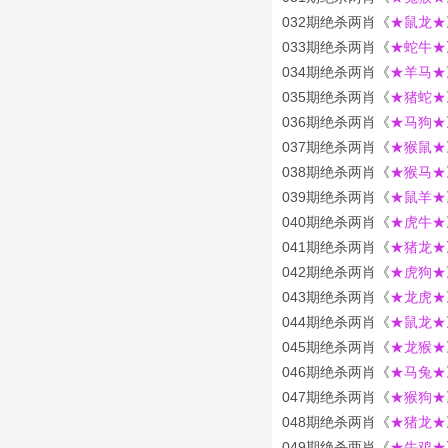
032期绝杀两肖《
★鼠龙★
033期绝杀两肖《
★蛇牛★
034期绝杀两肖《
★羊马★
035期绝杀两肖《
★猪蛇★
036期绝杀两肖《
★马狗★
037期绝杀两肖《
★猴鼠★
038期绝杀两肖《
★猴马★
039期绝杀两肖《
★鼠羊★
040期绝杀两肖《
★虎牛★
041期绝杀两肖《
★猪龙★
042期绝杀两肖《
★虎狗★
043期绝杀两肖《
★龙虎★
044期绝杀两肖《
★鼠龙★
045期绝杀两肖《
★龙猴★
046期绝杀两肖《
★马兔★
047期绝杀两肖《
★猴狗★
048期绝杀两肖《
★猪龙★
049期绝杀两肖《
★牛鸡★