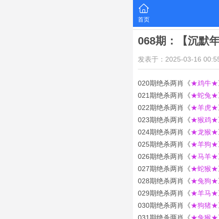
首页
068期：【沉默
发表于：2025-03-16 00:55
020期绝杀两肖《
★鸡牛★
021期绝杀两肖《
★蛇兔★
022期绝杀两肖《
★羊虎★
023期绝杀两肖《
★猴鸡★
024期绝杀两肖《
★龙猴★
025期绝杀两肖《
★羊狗★
026期绝杀两肖《
★马羊★
027期绝杀两肖《
★蛇猴★
028期绝杀两肖《
★兔狗★
029期绝杀两肖《
★羊马★
030期绝杀两肖《
★狗猪★
031期绝杀两肖《
★兔猴★