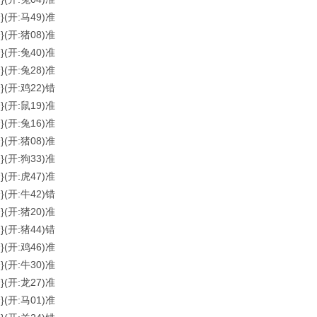
}(开:马49)准
}(开:猪08)准
}(开:兔40)准
}(开:兔28)准
}(开:鸡22)错
}(开:鼠19)准
}(开:兔16)准
}(开:猪08)准
}(开:狗33)准
}(开:虎47)准
}(开:牛42)错
}(开:猪20)准
}(开:猪44)错
}(开:鸡46)准
}(开:牛30)准
}(开:龙27)准
}(开:马01)准