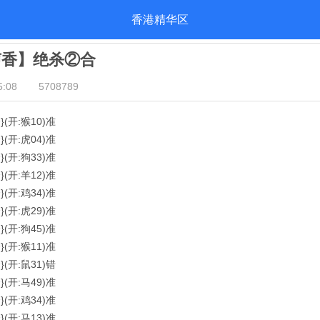
香港精华区
声香】绝杀②合
:08
5708789
}(开:猴10)准
}(开:虎04)准
}(开:狗33)准
}(开:羊12)准
}(开:鸡34)准
}(开:虎29)准
}(开:狗45)准
}(开:猴11)准
}(开:鼠31)错
}(开:马49)准
}(开:鸡34)准
}(开:马13)准