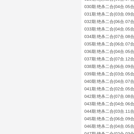
030期:绝杀二合{04合.05合
031期:绝杀二合{03合.09合
032期:绝杀二合{06合.07合
033期:绝杀二合{04合.05合
034期:绝杀二合{07合.08合
035期:绝杀二合{06合.07合
036期:绝杀二合{04合.05合
037期:绝杀二合{07合.12合
038期:绝杀二合{06合.09合
039期:绝杀二合{03合.05合
040期:绝杀二合{04合.07合
041期:绝杀二合{02合.05合
042期:绝杀二合{07合.08合
043期:绝杀二合{04合.06合
044期:绝杀二合{03合.11合
045期:绝杀二合{06合.09合
046期:绝杀二合{04合.05合
047期:绝杀二合{02合.03合