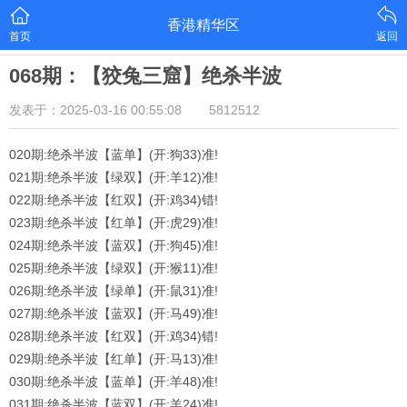
香港精华区
首页
返回
068期：【狡兔三窟】绝杀半波
发表于：2025-03-16 00:55:08
5812512
020期:绝杀半波【蓝单
】(开:狗33)准!
021期:绝杀半波【
绿双
】(开:羊12)准!
022期:绝杀半波【红双
】(开:鸡34)错!
023期:绝杀半波【红单
】(开:虎29)准!
024期:绝杀半波【蓝双
】(开:狗45)准!
025期:绝杀半波【绿双
】(开:猴11)准!
026期:绝杀半波【绿单
】(开:鼠31)准!
027期:绝杀半波【蓝双
】(开:马49)准!
028期:绝杀半波【红双
】(开:鸡34)错!
029期:绝杀半波【红单
】(开:马13)准!
030期:绝杀半波【蓝单
】(开:羊48)准!
031期:绝杀半波【蓝双
】(开:羊24)准!