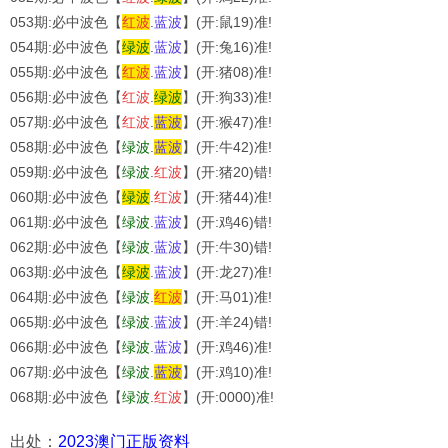
053期:必中波色【
红
波
.
蓝
波
】(开:鼠19)准!
054期:必中波色【
绿
波
.
蓝
波
】(开:兔16)准!
055期:必中波色【
红
波
.
蓝
波
】(开:猪08)准!
056期:必中波色【
红
波
.
绿
波
】(开:狗33)准!
057期:必中波色【
红
波
.
蓝
波
】(开:猴47)准!
058期:必中波色【
绿
波
.
蓝
波
】(开:牛42)准!
059期:必中波色【
绿
波
.
红
波
】(开:猪20)错!
060期:必中波色【
绿
波
.
红
波
】(开:猪44)准!
061期:必中波色【
绿
波
.
蓝
波
】(开:鸡46)错!
062期:必中波色【
绿
波
.
蓝
波
】(开:牛30)错!
063期:必中波色【
绿
波
.
蓝
波
】(开:龙27)准!
064期:必中波色【
绿
波
.
红
波
】(开:马01)准!
065期:必中波色【
绿
波
.
蓝
波
】(开:羊24)错!
066期:必中波色【
绿
波
.
蓝
波
】(开:鸡46)准!
067期:必中波色【
绿
波
.
蓝
波
】(开:鸡10)准!
068期:必中波色【
绿
波
.
红
波
】(开:0000)准!
出处：
2023澳门正版资料