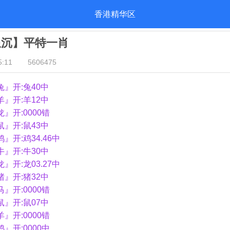
香港精华区
星沉】平特一肖
:11
5606475
兔』开:兔40中
羊』开:羊12中
』开:0000错
鼠』开:鼠43中
』开:鸡34.46中
牛』开:牛30中
』开:龙03.27中
猪』开:猪32中
』开:0000错
鼠』开:鼠07中
』开:0000错
』开:0000中