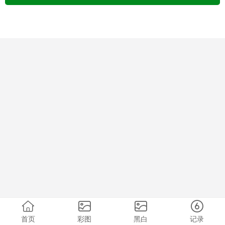
首页
彩图
黑白
记录