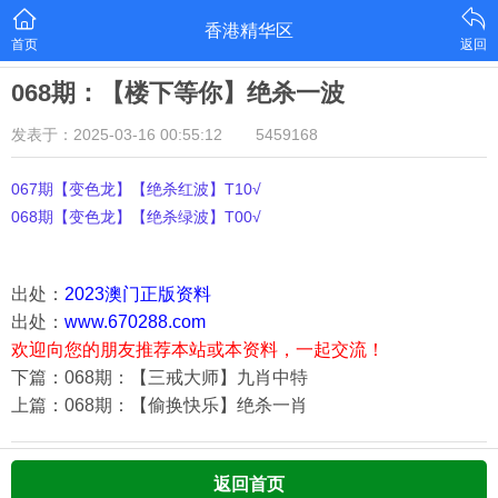
香港精华区
首页
返回
068期：【楼下等你】绝杀一波
发表于：2025-03-16 00:55:12
5459168
067期【变色龙】【绝杀红波】T10√
068期【变色龙】【绝杀绿波】T00√
出处：
2023澳门正版资料
出处：
www.670288.com
欢迎向您的朋友推荐本站或本资料，一起交流！
下篇：068期：【三戒大师】九肖中特
上篇：068期：【偷换快乐】绝杀一肖
返回首页