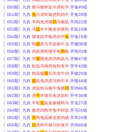
〖050期〗九肖:
猪马猴狗鼠牛虎蛇羊
:开兔40错
〖051期〗九肖:
兔
马龙蛇猪虎狗鸡牛
:开兔28准
〖052期〗九肖:
羊狗龙虎猪
鸡
马猴鼠
:开鸡22准
〖053期〗九肖:
马
鼠
羊牛猴龙虎猪狗
:开鼠19准
〖054期〗九肖:
猪龙鼠羊猴虎鸡牛
兔
:开兔16准
〖055期〗九肖:
狗
猪
虎马羊鼠猴牛龙
:开猪08准
〖056期〗九肖:
鸡鼠虎蛇猪羊兔
狗
猴
:开狗33准
〖057期〗九肖:
羊
猴
猪兔虎鸡狗鼠马
:开猴47准
〖058期〗九肖:
蛇鼠马猪鸡兔狗龙羊
:开牛42错
〖059期〗九肖:
狗鼠猴
猪
马羊虎牛鸡
:开猪20准
〖060期〗九肖:
猪
鼠兔鸡虎马狗牛羊
:开猪44准
〖061期〗九肖:
虎鼠狗马猴牛兔猪
鸡
:开鸡46准
〖062期〗九肖:
虎
牛
羊猪马兔龙鼠蛇
:开牛30准
〖063期〗九肖:
牛蛇
龙
鼠兔猴猪狗马
:开龙27准
〖064期〗九肖:
猴虎鸡狗羊兔牛蛇鼠
:开马01错
〖065期〗九肖:
羊
狗兔鼠猴龙虎鸡猪
:开羊24准
〖066期〗九肖:
鸡
龙狗羊猴马蛇兔牛
:开鸡46准