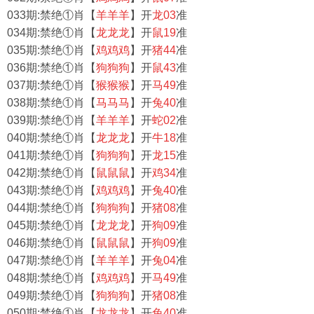
033期:禁绝①肖【
羊羊羊
】开
龙03
准
034期:禁绝①肖【
龙龙龙
】开
鼠19
准
035期:禁绝①肖【
鸡鸡鸡
】开
猪44
准
036期:禁绝①肖【
狗狗狗
】开
鼠43
准
037期:禁绝①肖【
猴猴猴
】开
马49
准
038期:禁绝①肖【
马马马
】开
兔40
准
039期:禁绝①肖【
羊羊羊
】开
蛇02
准
040期:禁绝①肖【
龙龙龙
】开
牛18
准
041期:禁绝①肖【
狗狗狗
】开
龙15
准
042期:禁绝①肖【
鼠鼠鼠
】开
鸡34
准
043期:禁绝①肖【
鸡鸡鸡
】开
兔40
准
044期:禁绝①肖【
狗狗狗
】开
猪08
准
045期:禁绝①肖【
龙龙龙
】开
狗09
准
046期:禁绝①肖【
鼠鼠鼠
】开
狗09
准
047期:禁绝①肖【
羊羊羊
】开
兔04
准
048期:禁绝①肖【
鸡鸡鸡
】开
马49
准
049期:禁绝①肖【
狗狗狗
】开
猪08
准
050期:禁绝①肖【
龙龙龙
】开
兔40
准