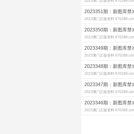
2023澳门正版资料 670288.co
2023351期：新图库禁
2023澳门正版资料 670288.co
2023350期：新图库禁
2023澳门正版资料 670288.co
2023349期：新图库禁
2023澳门正版资料 670288.co
2023348期：新图库禁
2023澳门正版资料 670288.co
2023347期：新图库禁
2023澳门正版资料 670288.co
2023346期：新图库禁
2023澳门正版资料 670288.co