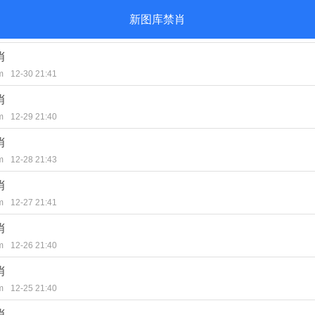
新图库禁肖
肖
m
12-30 21:41
肖
m
12-29 21:40
肖
m
12-28 21:43
肖
m
12-27 21:41
肖
m
12-26 21:40
肖
m
12-25 21:40
肖