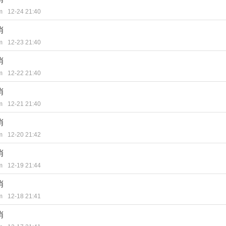
m
12-24 21:40
肖
m
12-23 21:40
肖
m
12-22 21:40
肖
m
12-21 21:40
肖
m
12-20 21:42
肖
m
12-19 21:44
肖
m
12-18 21:41
肖