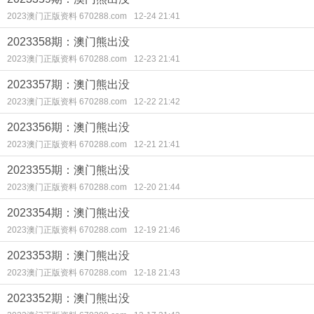
2023澳门正版资料 670288.com
12-24 21:41
2023358期：澳门熊出没
2023澳门正版资料 670288.com
12-23 21:41
2023357期：澳门熊出没
2023澳门正版资料 670288.com
12-22 21:42
2023356期：澳门熊出没
2023澳门正版资料 670288.com
12-21 21:41
2023355期：澳门熊出没
2023澳门正版资料 670288.com
12-20 21:44
2023354期：澳门熊出没
2023澳门正版资料 670288.com
12-19 21:46
2023353期：澳门熊出没
2023澳门正版资料 670288.com
12-18 21:43
2023352期：澳门熊出没