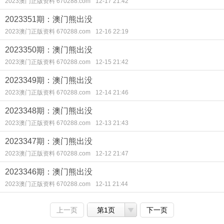
2023澳门正版资料 670288.com
12-17 21:42
2023351期：澳门熊出没
2023澳门正版资料 670288.com
12-16 22:19
2023350期：澳门熊出没
2023澳门正版资料 670288.com
12-15 21:42
2023349期：澳门熊出没
2023澳门正版资料 670288.com
12-14 21:46
2023348期：澳门熊出没
2023澳门正版资料 670288.com
12-13 21:43
2023347期：澳门熊出没
2023澳门正版资料 670288.com
12-12 21:47
2023346期：澳门熊出没
2023澳门正版资料 670288.com
12-11 21:44
上一页
第1页
下一页