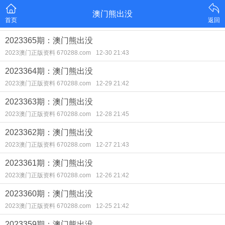
澳门熊出没
首页
返回
2023365期：澳门熊出没
2023澳门正版资料 670288.com
12-30 21:43
2023364期：澳门熊出没
2023澳门正版资料 670288.com
12-29 21:42
2023363期：澳门熊出没
2023澳门正版资料 670288.com
12-28 21:45
2023362期：澳门熊出没
2023澳门正版资料 670288.com
12-27 21:43
2023361期：澳门熊出没
2023澳门正版资料 670288.com
12-26 21:42
2023360期：澳门熊出没
2023澳门正版资料 670288.com
12-25 21:42
2023359期：澳门熊出没