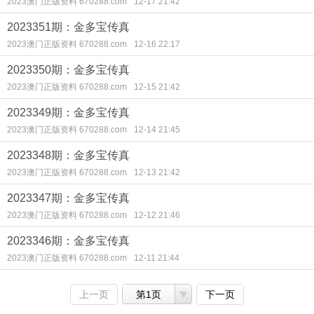
2023澳门正版资料 670288.com
12-17 21:42
2023351期：金多宝传真
2023澳门正版资料 670288.com
12-16 22:17
2023350期：金多宝传真
2023澳门正版资料 670288.com
12-15 21:42
2023349期：金多宝传真
2023澳门正版资料 670288.com
12-14 21:45
2023348期：金多宝传真
2023澳门正版资料 670288.com
12-13 21:42
2023347期：金多宝传真
2023澳门正版资料 670288.com
12-12 21:46
2023346期：金多宝传真
2023澳门正版资料 670288.com
12-11 21:44
上一页
第1页
下一页